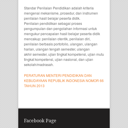
Standar Penilaian Pendidikan adalah kriteria
mengenai mekanisme, prosedur, dan instrumen
penilaian hasil belajar peserta didik.
Penilaian pendidikan sebagai proses
pengumpulan dan pengolahan informasi untuk
mengukur pencapaian hasil belajar peserta didik
mencakup: penilaian otentik, penilaian diri,
penilaian berbasis portofolio, ulangan, ulangan
harian, ulangan tengah semester, ulangan
akhir semester, ujian tingkat kompetensi, ujian mutu
tingkat kompetensi, ujian nasional, dan ujian
sekolah/madrasah.
PERATURAN MENTERI PENDIDIKAN DAN
KEBUDAYAAN REPUBLIK INDONESIA NOMOR 66
TAHUN 2013
Facebook Page