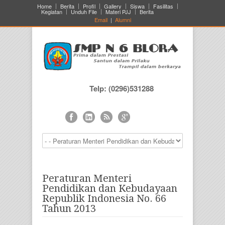
Home
Berita
Profil
Gallery
Siswa
Fasilitas
Kegiatan
Unduh File
Materi PJJ
Berita
Email
|
Alumni
Telp: (0296)531288
Peraturan Menteri
Pendidikan dan Kebudayaan
Republik Indonesia No. 66
Tahun 2013