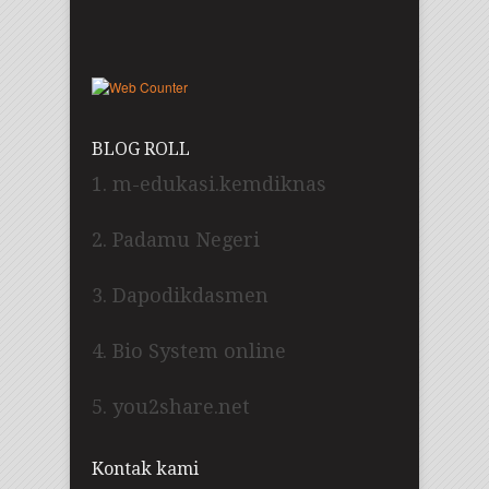
BLOG ROLL
1. m-edukasi.kemdiknas
2. Padamu Negeri
3. Dapodikdasmen
4. Bio System online
5. you2share.net
Kontak kami