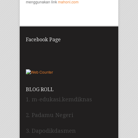
menggunakan link
mahoni.com
Facebook Page
BLOG ROLL
1. m-edukasi.kemdiknas
2. Padamu Negeri
3. Dapodikdasmen