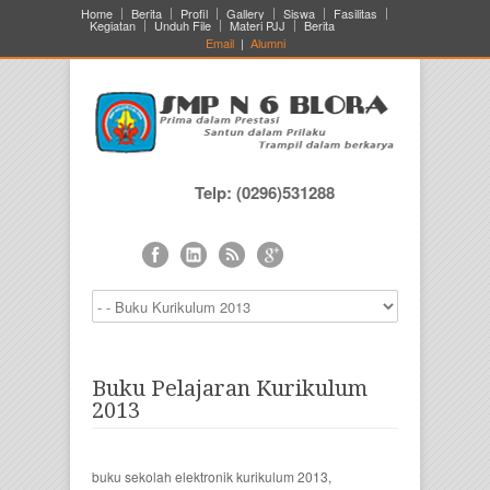
Home
Berita
Profil
Gallery
Siswa
Fasilitas
Kegiatan
Unduh File
Materi PJJ
Berita
Email
|
Alumni
Telp: (0296)531288
Buku Pelajaran Kurikulum
2013
buku sekolah elektronik kurikulum 2013,