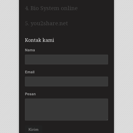
4. Bio System online
5. you2share.net
Kontak kami
Nama
Email
Pesan
Kirim